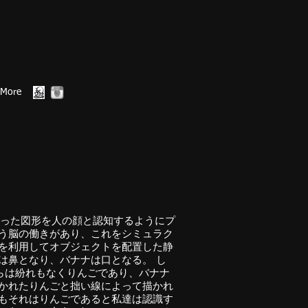
More
まった図形を人の顔と認知するようにプ
いう脳の働きがあり、これをシミュラク
象を利用してオブジェクトを配置した静
は鼻となり、バナナは口となる。 し
らは紛れもなくりんごであり、バナナ
描かれたりんごと拙い線によって描かれ
てもそれはりんごであると私達は認識す