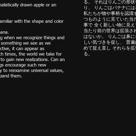
る。 それはりんごの形
listically drawn apple or an
り、 りんごはバナナに
私たちが物や事柄を認識
つものように見ていた当
amiliar with the shape and color
事で 全く新しい物に見え
当たり前の世界は拡張さ
nana.
はないか。 りんごは鼻に
ng when we recognize things and
しい気づきを促し、 普
t something we see as we
めて捉え直し それらを
ctive, it can appear as
る。
h times, the world we take for
to gain new realizations. Can an
ngs encourage such new
ty to reexamine universal values,
xpand them.