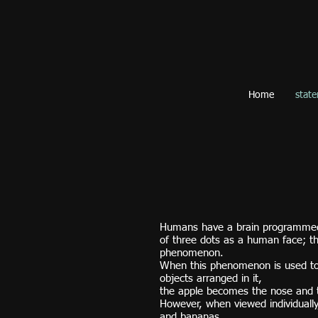
Home
stat
Humans have a brain programmed
of three dots as a human face; thi
phenomenon.
When this phenomenon is used to cr
objects arranged in it,
the apple becomes the nose and
However, when viewed individually
and bananas.