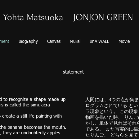
Yohta Matsuoka JONJON GREEN
ement
Biography
Canvas
Mural
BnA WALL
Movie
statement
 to recognize a shape made up
人間には、3つの点が集
s is called the simulacra
ログラムされている と
ラ現象という。 この現
eate a still life painting with
物画を描いた時、 りんご
かし、単体で見ればそれ
 the banana becomes the mouth.
である。 また写実的に
, they are undoubtedly apples
たりんご、 どちらを見